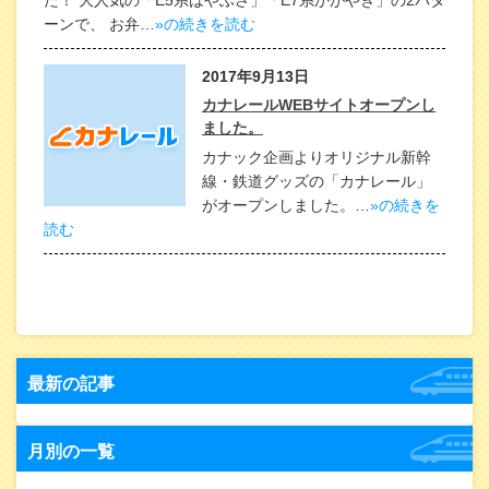
た！ 大人気の「E5系はやぶさ」「E7系かがやき」の2パタ
ーンで、 お弁…
»の続きを読む
2017年9月13日
カナレールWEBサイトオープンし
ました。
カナック企画よりオリジナル新幹
線・鉄道グッズの「カナレール」
がオープンしました。…
»の続きを
読む
最新の記事
月別の一覧