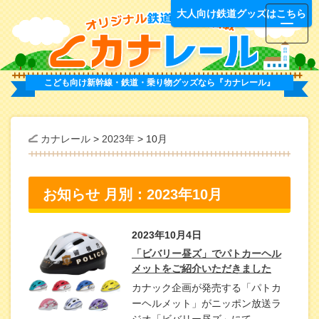
オ
大人向け鉄道グッズはこちら
こども向け新幹線・鉄道・乗り物グッズなら
『カナレール』
カナレール
>
2023年
>
10月
お知らせ 月別：2023年10月
2023年10月4日
「ビバリー昼ズ」でパトカーヘル
メットをご紹介いただきました
カナック企画が発売する「パトカ
ーヘルメット」がニッポン放送ラ