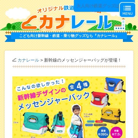
オ
大人向け鉄道グッズはこちら
こども向け新幹線・鉄道・乗り物グッズなら
『カナレール』
カナレール
>
新幹線のメッセンジャーバッグが登場！