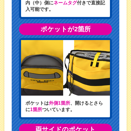
内（中）側に
ネームタグ
付きで直接記
入可能です。
ポケットが2箇所
ポケットは
外側1箇所
、開けるとさら
に
1箇所
ついています。
両サイドのポケット