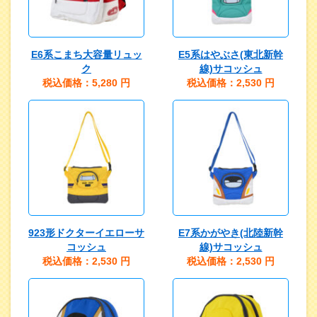
E6系こまち大容量リュッ
E5系はやぶさ(東北新幹
ク
線)サコッシュ
税込価格：5,280
円
税込価格：2,530
円
923形ドクターイエローサ
E7系かがやき(北陸新幹
コッシュ
線)サコッシュ
税込価格：2,530
円
税込価格：2,530
円