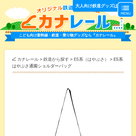
オ
大人向け鉄道グッズはこちら
こども向け新幹線・鉄道・乗り物グッズなら
『カナレール』
カナレール
>
鉄道から探す
>
E5系（はやぶさ）
>
E5系
はやぶさ通園ショルダーバッグ