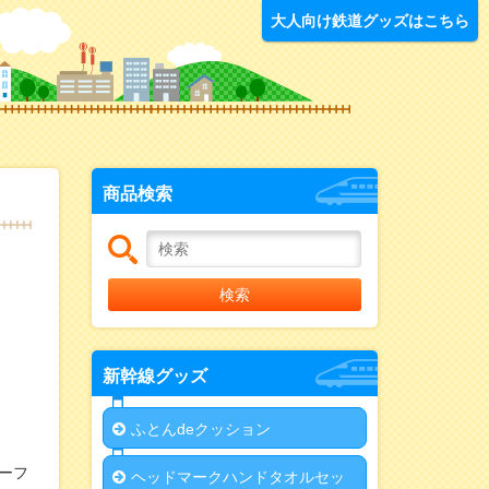
オリジナルグッ
大人向け鉄道グッズはこちら
商品検索
検索
新幹線グッズ
ふとんdeクッション
ーフ
ヘッドマークハンドタオルセッ