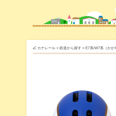
カナレール
>
鉄道から探す
>
E7系/W7系（か