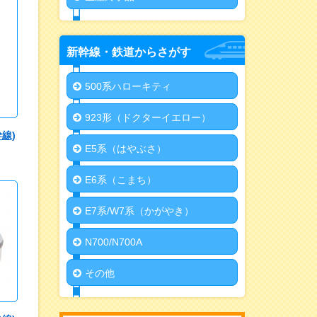
新幹線・鉄道からさがす
500系ハローキティ
923形（ドクターイエロー）
線)
E5系（はやぶさ）
円
E6系（こまち）
E7系/W7系（かがやき）
N700/N700A
その他