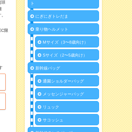
(頭
ト
ま
す。
にぎにぎトレだま
乗り物ヘルメット
EC限
Mサイズ（3〜8歳向け）
Sサイズ（2〜5歳向け）
す
新幹線バッグ
通園ショルダーバッグ
メッセンジャーバッグ
リュック
サコッシュ