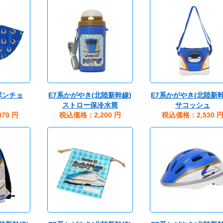
ポンチョ
E7系かがやき(北陸新幹線)
E7系かがやき(北陸新幹
ストロー保冷水筒
サコッシュ
70
円
税込価格：2,200
円
税込価格：2,530