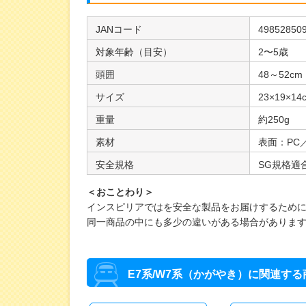
JANコード
49852850
対象年齢（目安）
2〜5歳
頭囲
48～52cm
サイズ
23×19×14
重量
約250g
素材
表面：PC
安全規格
SG規格適
＜おことわり＞
インスピリアではを安全な製品をお届けするために
同一商品の中にも多少の違いがある場合があり
E7系/W7系（かがやき）に関連する