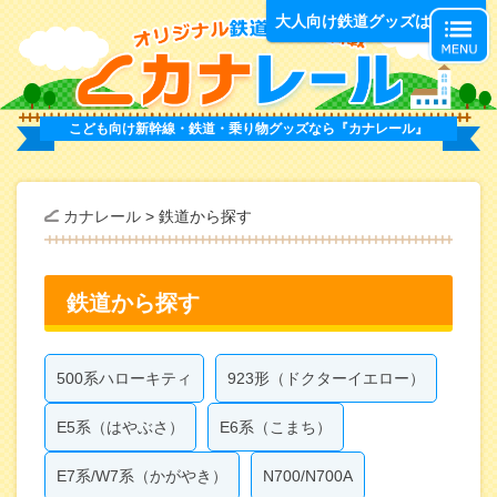
オ
大人向け鉄道グッズはこちら
こども向け新幹線・鉄道・乗り物グッズなら
『カナレール』
カナレール
>
鉄道から探す
鉄道から探す
500系ハローキティ
923形（ドクターイエロー）
E5系（はやぶさ）
E6系（こまち）
E7系/W7系（かがやき）
N700/N700A