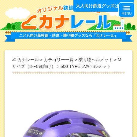
オ
大人向け鉄道グッズはこちら
こども向け新幹線・鉄道・乗り物グッズなら
『カナレール』
カナレール
>
カテゴリー一覧
>
乗り物ヘルメット
>
M
サイズ（3〜8歳向け）
>
500 TYPE EVAヘルメット