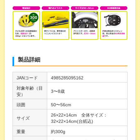
製品詳細
JANコード
4985285095162
対象年齢（目
3〜8歳
安）
頭囲
50〜56cm
26×22×14cm 全体サイズ：
サイズ
32×22×14cm(台紙込)
重量
約300g