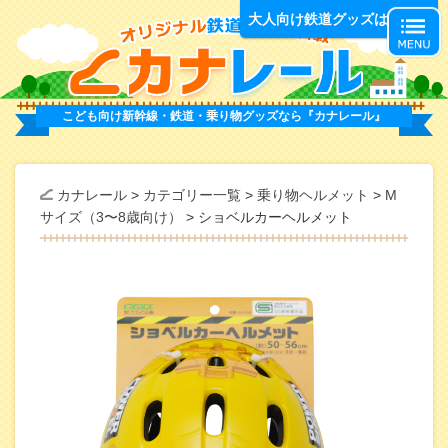
オ
大人向け鉄道グッズはこちら
こども向け新幹線・鉄道・乗り物グッズなら
『カナレール』
カナレール
>
カテゴリー一覧
>
乗り物ヘルメット
>
M
サイズ（3〜8歳向け）
>
ショベルカーヘルメット