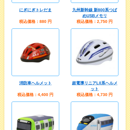
にぎにぎトレだま
九州新幹線 新800系つば
めUSBメモリ
税込価格：880
円
税込価格：2,750
円
消防車ヘルメット
超電導リニアL0系ヘルメ
ット
税込価格：4,400
円
税込価格：4,730
円